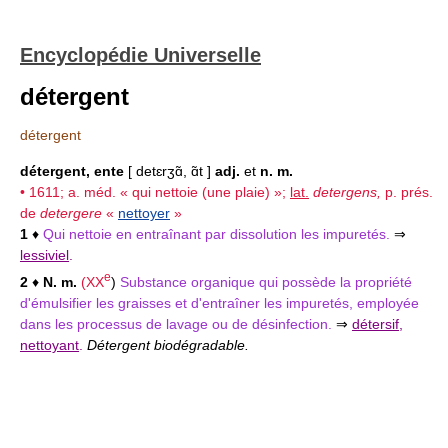
Encyclopédie Universelle
détergent
détergent
détergent, ente
[ detɛrʒɑ̃, ɑ̃t ]
adj.
et
n. m.
• 1611; a. méd. « qui nettoie (une plaie) »;
lat.
detergens,
p. prés.
de
detergere
«
nettoyer
»
1
♦
Qui nettoie en entraînant par dissolution les impuretés.
⇒
lessiviel
.
e
2
♦
N. m.
(
XX
)
Substance organique qui possède la propriété
d'émulsifier les graisses et d'entraîner les impuretés, employée
dans les processus de lavage ou de désinfection.
⇒
détersif
,
nettoyant
.
Détergent biodégradable.