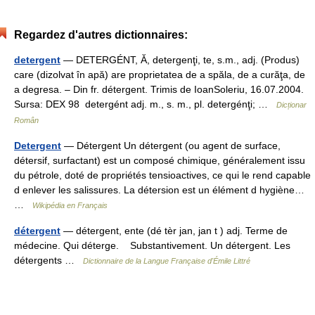
Regardez d'autres dictionnaires:
detergent
— DETERGÉNT, Ă, detergenţi, te, s.m., adj. (Produs)
care (dizolvat în apă) are proprietatea de a spăla, de a curăţa, de
a degresa. – Din fr. détergent. Trimis de IoanSoleriu, 16.07.2004.
Sursa: DEX 98 detergént adj. m., s. m., pl. detergénţi; …
Dicționar
Român
Detergent
— Détergent Un détergent (ou agent de surface,
détersif, surfactant) est un composé chimique, généralement issu
du pétrole, doté de propriétés tensioactives, ce qui le rend capable
d enlever les salissures. La détersion est un élément d hygiène…
…
Wikipédia en Français
détergent
— détergent, ente (dé tèr jan, jan t ) adj. Terme de
médecine. Qui déterge. Substantivement. Un détergent. Les
détergents …
Dictionnaire de la Langue Française d'Émile Littré