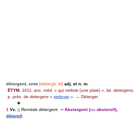
détergent, ente
[detɛʀʒɑ̃, ɑ̃t]
adj. et n. m.
ÉTYM.
1611; anc. méd. « qui nettoie (une plaie) », lat.
detergens,
p. prés. de
detergere
«
nettoyer
». → Déterger.
❖
1
Vx.
||
Remède détergent.
⇒
Abstergent (
ou
abstersif),
détersif
.