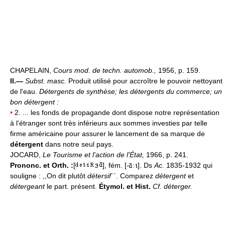
CHAPELAIN,
Cours mod. de techn. automob.,
1956, p. 159.
II.—
Subst. masc.
Produit utilisé pour accroître le pouvoir nettoyant
de l'eau.
Détergents de synthèse; les détergents du commerce; un
bon détergent :
•
2. ... les fonds de propagande dont dispose notre représentation
à l'étranger sont très inférieurs aux sommes investies par telle
firme américaine pour assurer le lancement de sa marque de
détergent
dans notre seul pays.
JOCARD,
Le Tourisme et l'action de l'État,
1966, p. 241.
Prononc. et Orth. :
[
], fém. [-
]. Ds
Ac.
1835-1932 qui
souligne : ,,On dit plutôt
détersif
``. Comparez
détergent
et
détergeant
le part. présent.
Étymol. et Hist.
Cf. déterger.