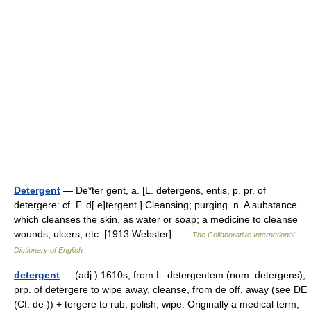
Detergent
— De*ter gent, a. [L. detergens, entis, p. pr. of
detergere: cf. F. d[ e]tergent.] Cleansing; purging. n. A substance
which cleanses the skin, as water or soap; a medicine to cleanse
wounds, ulcers, etc. [1913 Webster] …
The Collaborative International
Dictionary of English
detergent
— (adj.) 1610s, from L. detergentem (nom. detergens),
prp. of detergere to wipe away, cleanse, from de off, away (see DE
(Cf. de )) + tergere to rub, polish, wipe. Originally a medical term,