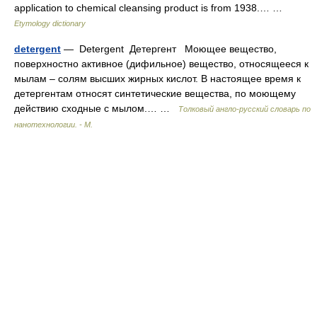
application to chemical cleansing product is from 1938.… …
Etymology dictionary
detergent
— Detergent Детергент Моющее вещество,
поверхностно активное (дифильное) вещество, относящееся к
мылам – солям высших жирных кислот. В настоящее время к
детергентам относят синтетические вещества, по моющему
действию сходные с мылом.… …
Толковый англо-русский словарь по
нанотехнологии. - М.