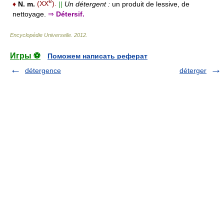
e
♦
N. m.
(XX
).
||
Un détergent :
un produit de lessive, de
nettoyage.
⇒
Détersif.
Encyclopédie Universelle
.
2012
.
Игры ⚽
Поможем написать реферат
détergence
déterger