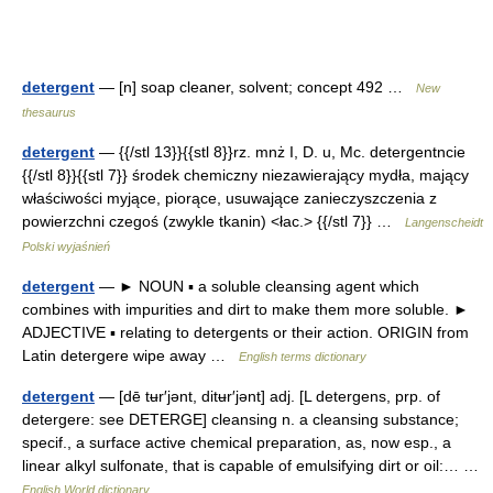
detergent
— [n] soap cleaner, solvent; concept 492 …
New
thesaurus
detergent
— {{/stl 13}}{{stl 8}}rz. mnż I, D. u, Mc. detergentncie
{{/stl 8}}{{stl 7}} środek chemiczny niezawierający mydła, mający
właściwości myjące, piorące, usuwające zanieczyszczenia z
powierzchni czegoś (zwykle tkanin) <łac.> {{/stl 7}} …
Langenscheidt
Polski wyjaśnień
detergent
— ► NOUN ▪ a soluble cleansing agent which
combines with impurities and dirt to make them more soluble. ►
ADJECTIVE ▪ relating to detergents or their action. ORIGIN from
Latin detergere wipe away …
English terms dictionary
detergent
— [dē tʉr′jənt, ditʉr′jənt] adj. [L detergens, prp. of
detergere: see DETERGE] cleansing n. a cleansing substance;
specif., a surface active chemical preparation, as, now esp., a
linear alkyl sulfonate, that is capable of emulsifying dirt or oil:… …
English World dictionary