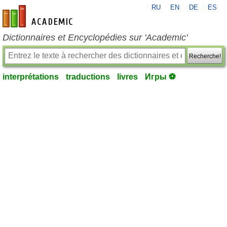
RU
EN
DE
ES
fr-academic.com
Dictionnaires et Encyclopédies sur 'Academic'
Recherche!
interprétations
traductions
livres
Игры ⚽